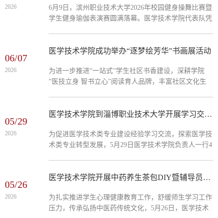
2026
6月9日，滨州职业技术大学2026年校园健身操舞比赛暨
所学与社会需求相结合的重要平台，是医学生了解基层
学生健身瑜伽表演赛圆满落幕。医学技术学院代表队凭
医疗卫生现状、锻炼实践能力、培养社会责任感的有效
借整齐划一的动作编排、富有感染力的舞台表现和昂扬
途径。通过深入乡村、...
向上的精神风貌，从全校各院参赛队伍中脱颖而出，两
项赛事均获得第一名。这是我院在文体赛事中取得的又
医学技术学院成功举办“逐梦绘芳华”书画展活动
06/07
一突破性佳绩。在备赛阶段，学生们克服学业压力大、
2026
为进一步推进“一站式”学生社区书香建设，深耕学院
训练时间紧等困难，利用课余时间反复打磨每一个动作
“医技立身 智书立心”阅读育人品牌，丰富社区文化生
细节，不断调整队形变换与音乐节奏的契合度。指导老
活，营造浓厚人文美育氛围，近日，医学技术学院在2
师全程跟进训练，为同学们提供全方位支持。...
号实训楼“杏林”一站式学生社区大厅开展“逐梦绘芳华”
书画展活动。活动以“笔墨雅聚、以艺会友”为主题，以
医学技术学院到淄博职业技术大学开展学习交流活动
05/29
书画美育赋能书香社区建设，让同学们在笔墨丹青中感
2026
为促进医学技术类专业建设经验学习交流，探索医学技
受传统文化魅力，在交流互动中提升人文素养。活动现
术类专业转型发展，5月29日医学技术学院负责人一行4
场氛围轻松热烈，同学们挥毫泼墨书写经典诗词，驻足
人到淄博职业技术大学康养与医药学院开展交流学习活
赏析优秀作品、...
动。在座谈会上，双方分别介绍了目前在医学技术类专
业中的发展现状和面临问题，随后双方在专业设置与发
医学技术学院开展中药养生茶包DIY暨辅导员下午茶心理特色活动
05/26
展、专业群建设、实习就业、社会培训、教学运行和双
2026
为扎实推进学生心理健康教育工作，舒缓师生学习工作
证考核等方面展开讨论，交流专业群建设经验，专业面
压力，传承弘扬中医药传统文化，5月26日，医学技术
向调整意向、师资培养及教学运行等方面的经验和做