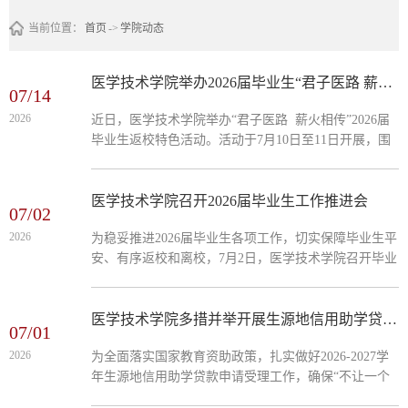
当前位置：
首页
->
学院动态
医学技术学院举办2026届毕业生“君子医路 薪火相传”返校特色活动
07/14
2026
近日，医学技术学院举办“君子医路 薪火相传”2026届
毕业生返校特色活动。活动于7月10日至11日开展，围
绕立德树人根本任务，立足医学技术学科特色，将“君
子教育”理念融入返校各环节，设置五大篇章、八项主
题活动，以鲜明的专业性、浓厚的仪式感和温暖的人文
医学技术学院召开2026届毕业生工作推进会
07/02
关怀，为毕业生的大学生涯画上圆满句点。活动期间，
2026
为稳妥推进2026届毕业生各项工作，切实保障毕业生平
学院组织开展了系列主题鲜明、内涵丰富的活动内容。
安、有序返校和离校，7月2日，医学技术学院召开毕业
“君子医者”主题教育活动中，毕业生集体重温《大医精
生工作推进会，专题部署毕业生系列重点工作。学院副
诚》经典篇章，...
科级以上干部和全体辅导员参会。会议伊始，学院党总
支副书记传达学校毕业生返校工作会议精神，学生科科
医学技术学院多措并举开展生源地信用助学贷款政策宣讲与工作部署
07/01
长宣读《医学技术学院2026届毕业生返校工作方案》。
2026
为全面落实国家教育资助政策，扎实做好2026-2027学
会上，学院负责人对2026届毕业生工作进行全面部署并
年生源地信用助学贷款申请受理工作，确保“不让一个
提出明确工作要求：一是坚持全域覆盖、不留死角，全
学生因家庭经济困难而失学”，近日，医学技术学院按
方位、精细化完成毕业生各类档案、...