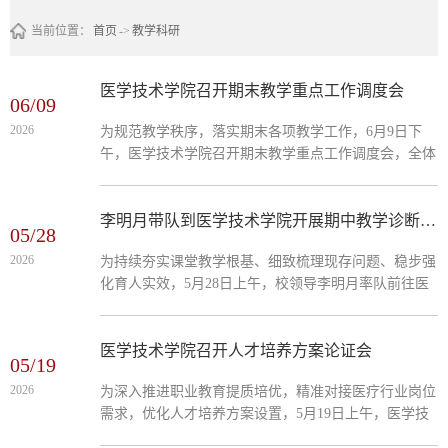
当前位置：
首页
->
教学科研
医学技术学院召开期末教学重点工作调度会
06/09
2026
为规范教学秩序，落实期末各项教学工作，6月9日下
午，医学技术学院召开期末教学重点工作调度会，全体
教职工参加会议。会议就期末重点教学工作进行部署。
一是夯实基础教学管理，通报近期教学巡查记录情况，
要求全体教师严守课堂教学纪律、常态化规范教学行
李明月带队到医学技术学院开展期中教学诊断工作
05/28
为，同时加大督导巡查力度，稳固期末教学秩序。二是
2026
为持续夯实课堂教学根基、细致梳理现存问题、稳步强
做好期末教学收尾工作，就期末考试、毕业生返校等工
化育人实效，5月28日上午，校领导李明月率队前往医
作细化流程，责任到人。三是规范教师外出研修管理，
学技术学院进行期中教学诊断工作，开展教学专项督
促进教学理论与行业实践深度融合，...
导，学院全体行政人员、专任教师代表全程参与此次活
动。督导组先后观摩了两位新进教师的专业课程，与授
医学技术学院召开人才培养方案论证会
05/19
课教师逐一交流，围绕教学思路打磨、授课技巧提升、
2026
为深入推进职业教育提质培优，精准对接医疗行业岗位
课堂节奏把控、学习效果落实等方面全面梳理，清晰点
需求，优化人才培养方案设置，5月19日上午，医学技
明教学中的亮点与薄弱环节，给出详实可行的改进意
术学院在1406组织2026级人才培养方案论证会议。参加
见。随后，在培训中心1406召开教师座谈会，...