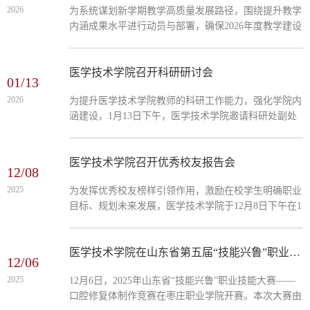
2026
为系统谋划新学期教学高质量发展路径，围绕提升教学
如高水平师资短缺、实训教学资源调配等问题，并详细
内涵成果水平进行动员与部署，确保2026年度教学建设
汇报了新学期强化教学质量监控、推进教学改革的具体
目标有效落实，医学技术学院召开教学内涵成果建设推
工作打算。李院长对医学技术学院前期取得的成效给予
进会，医学技术学院党总支书记、教学副院长、教学
了肯定，...
科、各教研室主任参加会议。会议首先聚焦内涵成果建
医学技术学院召开科研研讨会
01/13
设目标，开展逐项分析与任务分解，要求各教研室对照
2026
为提升医学技术学院教师的科研工作能力，强化学院内
建设指标，明确方向、精准发力，建立定期调度与反馈
涵建设，1月13日下午，医学技术学院邀请科研处副处
机制，将责任落实到具体团队与个人，推动成果培育工
长围绕科研项目选题与申报举办了一场科研能力提升专
作走深走实。其次，会议组织学习了学校优秀教学文件
题研讨会，医学技术学院全体教职工参加。会议围绕
的编制规范与典型范例，...
“为什么做科研、可以做哪些科研、如何做好科研”三大
医学技术学院召开优秀校友报告会
12/08
核心问题，首先从国家职教高质量发展、学校内涵建
2025
为发挥优秀校友榜样引领作用，激励在校学生明确职业
设、教师个人成长三个维度阐释了科研工作的必要性和
目标、规划未来发展，医学技术学院于12月8日下午在1
重要性，并解读了学院科研奖励、横向课题管理等配套
号教学楼B304教室举办“乐享创业，价值青春”优秀校友
政策；其次从课题命名的结构规范、...
报告会。本次报告会邀请了2001级医学系全科医学专业
优秀校友、山东世纪通途教育咨询有限公司董事长张丙
医学技术学院在山东省第五届“技能兴鲁”职业技能大赛中斩获佳绩
12/06
国担任主讲，学院师生代表共同参会。报告会上，张丙
2025
12月6日，2025年山东省“技能兴鲁”职业技能大赛——
国围绕“锤炼意志积累经验”“尝试创业跬步致远”“解决就
口腔修复体制作竞赛在枣庄职业学院开赛。本次大赛由
业担当责任”三个方面，详细阐述了创业的初心、准备