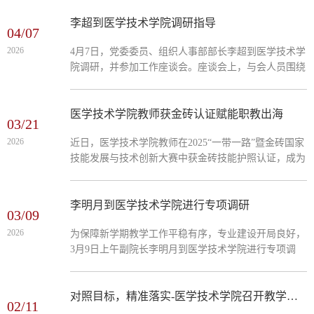
本次论证的有滨州医学院附属医院检验科副主任王涛博
士、临床药学组长董宁霞副教授以及机电工程学院高瑞
李超到医学技术学院调研指导
04/07
丽教授、医学技术学院负责人及教学相关人员。在各专
2026
4月7日，党委委员、组织人事部部长李超到医学技术学
业负责人汇报人才培养方案修订情况后，各专家表示各
院调研，并参加工作座谈会。座谈会上，与会人员围绕
专业人才培养方案整体定位较为清晰，课程设置较为完
专业升本、内涵建设、师资队伍、实训基地建设、学生
善，各模块课时占比分配良好，...
管理服务等重点工作，深入交流当前发展面临的困难、
挑战与工作思路。李超认真听取发言，与参会人员就具
医学技术学院教师获金砖认证赋能职教出海
03/21
体问题深入探讨交流，全面了解学院发展现状，精准梳
2026
近日，医学技术学院教师在2025“一带一路”暨金砖国家
理堵点难点，为学院下一步工作指明方向、提出要求。
技能发展与技术创新大赛中获金砖技能护照认证，成为
李超指出，医学技术学院正处于专业升本和高质量发展
我校医学技术领域首批获此国际认证的教师，为学校职
的关键阶段，必须牢牢把握发展机遇，...
教出海增添重要资质支撑。金砖技能护照是专业能力的
国际认可，更是我院专业教学标准与国际接轨的体现，
李明月到医学技术学院进行专项调研
03/09
标志着我院教师已具备开展医学技术类国际职教交流教
2026
为保障新学期教学工作平稳有序，专业建设开局良好，
学的能力。我院将以此为契机，深化国际化师资培养，
3月9日上午副院长李明月到医学技术学院进行专项调
推动专业标准国际接轨，打响学校医学技术职教出海品
研，医学技术学院全体行政人员、教研室主任、专业教
牌，助力国家职业教育高质量国际化发展。...
师代表参加会议。各教研室主任和专业教师首先围绕教
学运行、专业建设及学生就业等方面进行了详细阐述。
对照目标，精准落实-医学技术学院召开教学内涵成果建设推进会
02/11
随后，学院重点汇报了当前在教学管理中遇到的瓶颈，