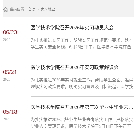
当前位置：
首页
->
实习就业
医学技术学院召开2026年实习动员大会
06/23
2026
为扎实推进实习工作，明晰实习工作规范与要求，筑牢
学生实习安全防线，6月23日下午，医学技术学院在西
附楼报告厅召开2026年实习动员大会。学院领导班子成
员、全体辅导员、实习指导老师、班主任及2027届毕业
生参加会议。在本次会议中，教学科就2026年实习工作
医学技术学院召开2026年实习政策解读会
05/21
做详细安排，在校内政策与要求，实习过程性材料准
2026
为扎实推进2026年实习就业工作，帮助学生全面、准确
备、考核等重点作解读：学生科就学生离校前及实习过
理解实习政策要求，明确实习管理及目标流程，医学技
程中请销假、日常管理、相关安全教育和法制教育等作
术学院于5月21日在学术报告厅召开2026年实习政策解
出详细解读。分管学生工作副书记结合医学生实习实际
读会，医学技术学院实习班级学生代表参加会议。 会
工作场景，...
上，负责实习的工作人员系统解读了实习管理细则、考
医学技术学院召开2026年第三次毕业生毕业去向落实工作推进会
05/18
核标准与安全规范，围绕实习纪律、学业衔接、就业规
2026
为扎实推进2026届毕业生毕业去向落实工作，严格落实
划展开讲解，引导学生树立正确实习就业观念。同时针
毕业去向管理要求，医学技术学院于5月18日下午召开
对学生关切问题作出明确说明：一清晰区分统一实习与
2026年第三次毕业生毕业去向落实工作推进会。医学技
自主实习的差异及申报规范，...