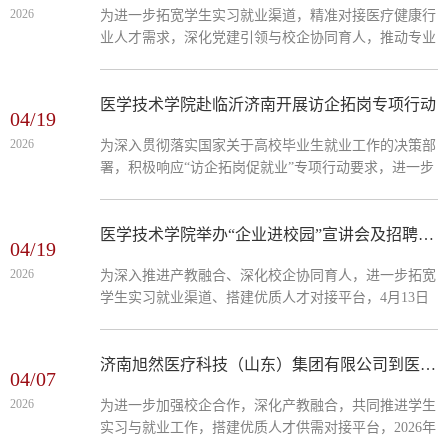
2026
为进一步拓宽学生实习就业渠道，精准对接医疗健康行
程考核、统筹安排等重点工作作出以下安排：一是修订
业人才需求，深化党建引领与校企协同育人，推动专业
完善实习管理规定，对标上级要求细化制度条款；二是
建设与产业需求同频共振，4月15日至16日，医学技术
全面纠治岗位不对口、...
学院党总支书记带领医学检验技术、药学教研室教师团
队，先后前往无锡时代天使生物科技有限公司、江苏视
医学技术学院赴临沂济南开展访企拓岗专项行动
04/19
准医疗器械有限公司、江苏鱼跃医疗器械有限公司，开
2026
为深入贯彻落实国家关于高校毕业生就业工作的决策部
展实地参观与校企合作洽谈。在企业相关负责人陪同
署，积极响应“访企拓岗促就业”专项行动要求，进一步
下，教师团队实地走访生产车间、质检实验室、产品展
深化产教融合、校企协同育人，4月13日—4月14日，医
示中心，全程观摩医疗器械生产加工、...
学技术学院院长带队前往临沂与济南两地开展访企拓岗
专项工作，医学技术学院党总支副书记及实习就业工作
医学技术学院举办“企业进校园”宣讲会及招聘活动
04/19
人员一同参与此次访企拓岗行动。本次走访了临沂市妇
2026
为深入推进产教融合、深化校企协同育人，进一步拓宽
幼保健院、华厦眼科医院集团有限公司临沂分院、济南
学生实习就业渠道、搭建优质人才对接平台，4月13日
致美义齿有限公司及济南亮视科技有限公司。在走访过
至14日，青岛东和义齿制作有限公司、山东迈尔医疗科
程中，对各单位的发展历程、...
技有限公司相继到访医学技术学院，开展专场宣讲及招
聘活动。 活动伊始，学院学生科科长热情接待企业代
济南旭然医疗科技（山东）集团有限公司到医学技术学院考察交流并开展宣讲活动
04/07
表，详细介绍了学院学生培养模式、实习就业工作部署
2026
为进一步加强校企合作，深化产教融合，共同推进学生
及相关管理规范，就校企对接细节、学生实习安排等相
实习与就业工作，搭建优质人才供需对接平台，2026年
关事宜进行深入沟通，为本次系列活动的顺利开展奠定