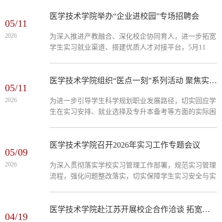
术学院全体员工参加。医学技术学院实习就业科就现阶
段毕业去向落实工作的推进情况进行了汇报，并明确后
医学技术学院举办“企业进校园”专场招聘会
05/11
续将强化督促措施及重点帮扶工作，推行每日情况公示
2026
为深入推进产教融合、深化校企协同育人，进一步拓宽
机制。医学技术学院负责人强调了落实好毕业生去向工
学生实习就业渠道、搭建优质人才对接平台，5月11
作的重要意义，明确指出就业是衡量学校升本工作成效
日，山东牙道医疗科技有限公司到医学技术学院交流，
的关键指标。全体指导教师应深入学习就业相关政策文
并开展专场招聘会。医学技术学院负责人与企业代表举
件，...
行专题座谈会，围绕实习实训基地共建、应用型人才联
医学技术学院组织“医点一刻”系列活动 聚焦实习就业与专升本政策答疑
05/11
合培养、实践教学环节优化等核心议题展开深入交流与
2026
为进一步引导学生科学规划职业发展路径，切实回应学
探讨，达成初步合作意向，为后续校企深度合作明确了
生在实习安排、就业选择及专升本备考等方面的实际困
方向。专场招聘会面向医学技术学院口腔医学技术专业
惑，5月11日，医学技术学院组织了“医点一刻”实习与
学生。针对学生提出的岗位适配、...
专升本政策答疑系列专题活动。本次活动由学院负责人
及学院各专业学生代表共同参与，围绕学生普遍关心的
医学技术学院召开2026年实习工作专题会议
05/09
实习、就业与专升本等重点问题，进行现场答疑与政策
2026
为深入贯彻落实学校实习管理工作部署，规范实习管理
解读。活动首先就当前医学技术领域的行业发展趋势和
流程，强化问题整改落实，切实保障学生实习安全与实
人才需求状况作了整体介绍。随着医疗卫生服务体系的
习质量，5月9日，医学技术学院召开实习工作专题会
不断升级，实习环节作为人才培养链条中的关键一
议。学院负责人主持会议，相关工作人员参加会议。会
环，...
议传达学习了学校关于成立学生实习问题整改工作专班
医学技术学院赴江苏开展校企合作洽谈 拓宽学生实习就业渠道
04/19
的文件精神，学院负责人围绕制度建设、规范管理、过