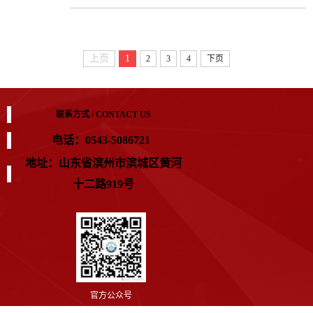
4月7日，济南旭然医疗科技（山东）集团有限公司董事
了坚实基础。随后，专场宣讲会正式召开。...
长邢山一行六人到医学技术学院进行考察交流，并开展
宣讲活动。在座谈会上，双方围绕共建实习实训基地、
共同开发课程等具体合作事项进行了深入讨论并达成一
上页
1
2
3
4
下页
致意见。赵金奎书记指出，学院将积极回应企业需求，
优化实践教学环节，以实现人才培养与岗位要求之间的
精准衔接。下午，旭然医疗科技（...
联系方式 / CONTACT US
电话：0543-5086721
地址：山东省滨州市滨城区黄河
十二路919号
官方公众号